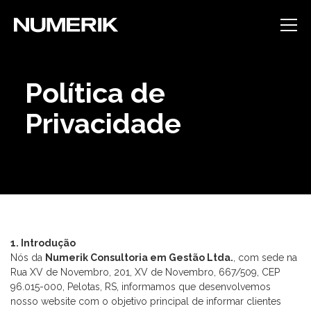
Política de
Privacidade
1. Introdução
Nós da
Numerik Consultoria em Gestão Ltda.
, com sede na
Rua XV de Novembro, 201, XV de Novembro, 667/509, CEP
96.015-000, Pelotas, RS, informamos que desenvolvemos
nosso website com o objetivo principal de informar clientes