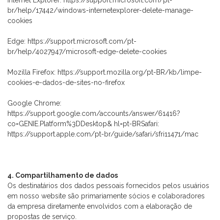
Internet Explorer: https://support.microsoft.com/pt-
br/help/17442/windows-internetexplorer-delete-manage-
cookies
Edge: https://support.microsoft.com/pt-
br/help/4027947/microsoft-edge-delete-cookies
Mozilla Firefox: https://support.mozilla.org/pt-BR/kb/limpe-
cookies-e-dados-de-sites-no-firefox
Google Chrome:
https://support.google.com/accounts/answer/61416?
co=GENIE.Platform%3DDesktop& hl=pt-BRSafari:
https://support.apple.com/pt-br/guide/safari/sfri11471/mac
4. Compartilhamento de dados
Os destinatários dos dados pessoais fornecidos pelos usuários
em nosso website são primariamente sócios e colaboradores
da empresa diretamente envolvidos com a elaboração de
propostas de serviço.