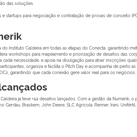
ção das soluções.
 e startups para negociação e contratação de provas de conceito (P
merik
a do Instituto Caldeira em todas as etapas do Conecta, garantindo mét
dera workshops para mapeamento e priorização de desafios das corpo
 a cada necessidade, e apoia na divulgação para atrair inscrições qu
participantes, organiza e facilita o Pitch Day e acompanha de perto a
POCs, garantindo que cada conexão gere valor real para os negócios.
lcançados
 Caldeira já teve +44 desafios lançados. Com a gestão da Numerik, o
Gerdau, Braskem, John Deere, SLC Agrícola, Renner, Irani, Unifértil,