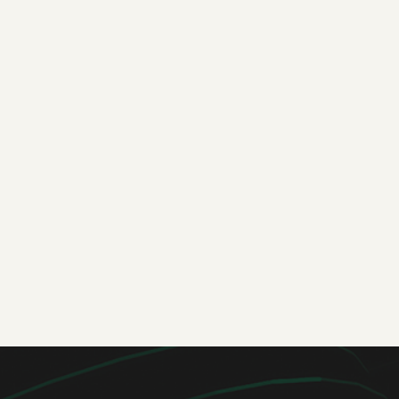
inteligência artificial na operação, a Irani Papel e
Embalagem trouxe a Numerik para conduzir um
bootcamp presencial com times de diferentes
áreas do negócio.
Case completo