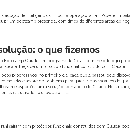
a adoção de inteligência artificial na operação, a Irani Papel e Emb
uzir um bootcamp presencial com times de diferentes áreas do neg
solução: o que fizemos
tou o Bootcamp Claude, um programa de 2 dias com metodologia próp
l até a entrega de um protótipo funcional construído com Claude.
blocos progressivos: no primeiro dia, cada dupla passou pelo disco
 benchmarks e árvore do problema para garantir clareza antes de qual
lheram e especificaram a solução com apoio do Claude. No terceiro
prints estruturados e showcase final.
a Irani saíram com protótipos funcionais construídos com Claude, cob