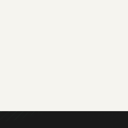
Sob a condução da Numerik, o projeto
Inteligência e Desenvolvimento de Ecossistema
estruturou e ativou a presença do Fundo Vale no
ecossistema de inovação sustentável,
conectando estratégia, inovação e impacto
socioambiental. A atuação resultou no
desenvolvimento de produtos alinhados à
agenda de bioeconomia e preservação, além da
consolidação de uma comunidade voltada à
cooperação e ao fortalecimento de negócios
inovadores na Amazônia.
Case completo