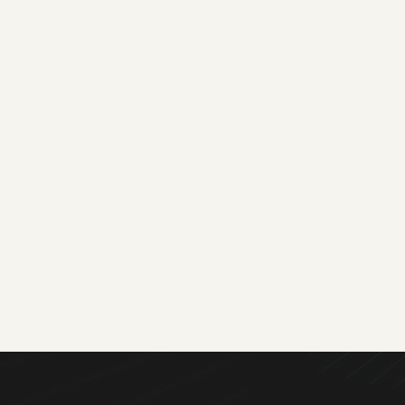
tradicionais de inovação do Sul e Sudeste, o
programa BASE Deeptechs foi criado para
alcançar pesquisadores e empreendedores de
todo o Brasil.
Case completo