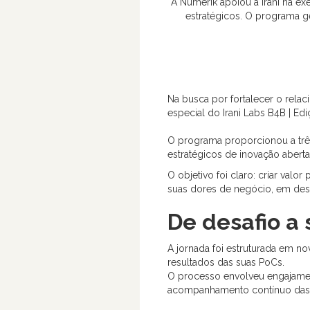
A Numerik apoiou a Irani na ex
estratégicos. O programa g
Na busca por fortalecer o relac
especial do Irani Labs B4B | Ed
O programa proporcionou a três
estratégicos de inovação abert
O objetivo foi claro: criar val
suas dores de negócio, em desa
De desafio a 
A jornada foi estruturada em n
resultados das suas PoCs.
O processo envolveu engajament
acompanhamento contínuo das 