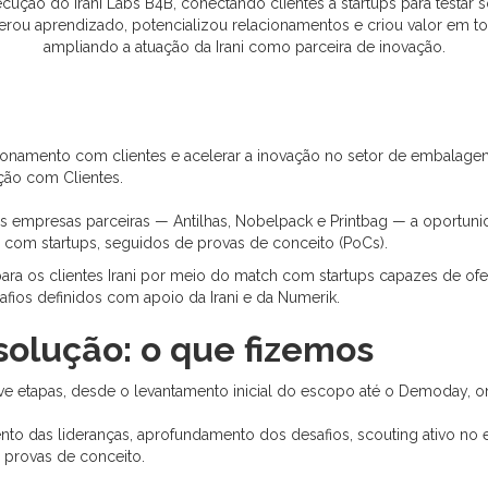
ecução do Irani Labs B4B, conectando clientes a startups para testar
erou aprendizado, potencializou relacionamentos e criou valor em t
ampliando a atuação da Irani como parceira de inovação.
ionamento com clientes e acelerar a inovação no setor de embalagens
ição com Clientes.
 empresas parceiras — Antilhas, Nobelpack e Printbag — a oportuni
a com startups, seguidos de provas de conceito (PoCs).
or para os clientes Irani por meio do match com startups capazes de o
fios definidos com apoio da Irani e da Numerik.
solução: o que fizemos
ove etapas, desde o levantamento inicial do escopo até o Demoday, o
o das lideranças, aprofundamento dos desafios, scouting ativo no 
provas de conceito.