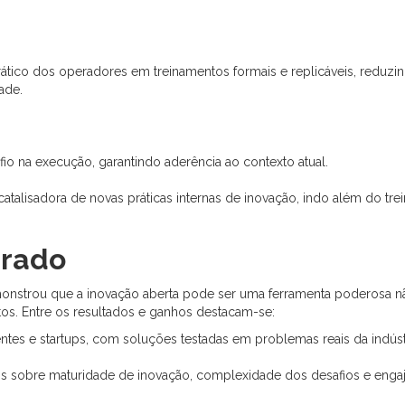
ático dos operadores em treinamentos formais e replicáveis, redu
ade.
afio na execução, garantindo aderência ao contexto atual.
talisadora de novas práticas internas de inovação, indo além do tre
erado
nstrou que a inovação aberta pode ser uma ferramenta poderosa não
tos. Entre os resultados e ganhos destacam-se:
ientes e startups, com soluções testadas em problemas reais da indús
s sobre maturidade de inovação, complexidade dos desafios e engaj