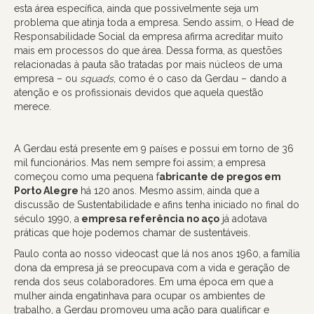
esta área específica, ainda que possivelmente seja um
problema que atinja toda a empresa. Sendo assim, o Head de
Responsabilidade Social da empresa afirma acreditar muito
mais em processos do que área. Dessa forma, as questões
relacionadas à pauta são tratadas por mais núcleos de uma
empresa – ou
squads
, como é o caso da Gerdau – dando a
atenção e os profissionais devidos que aquela questão
merece.
A Gerdau está presente em 9 países e possui em torno de 36
mil funcionários. Mas nem sempre foi assim; a empresa
começou como uma pequena f
abricante de pregos em
Porto Alegre
há 120 anos. Mesmo assim, ainda que a
discussão de Sustentabilidade e afins tenha iniciado no final do
século 1990, a
empresa referência no aço
já adotava
práticas que hoje podemos chamar de sustentáveis.
Paulo conta ao nosso videocast que lá nos anos 1960, a família
dona da empresa já se preocupava com a vida e geração de
renda dos seus colaboradores. Em uma época em que a
mulher ainda engatinhava para ocupar os ambientes de
trabalho, a Gerdau promoveu uma ação para qualificar e